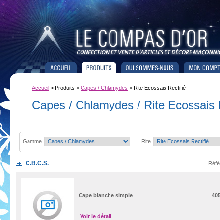
Accueil
> Produits >
Capes / Chlamydes
> Rite Ecossais Rectifié
Capes / Chlamydes / Rite Ecossais R
Gamme
Rite
C.B.C.S.
Réfé
Cape blanche simple
40
Voir le détail