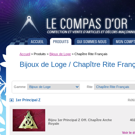
Accueil
> Produits >
Bijoux de Loge
> Chapître Rite Français
Bijoux de Loge / Chapître Rite Fran
Gamme
Rite
1er Principal Z
Réfé
Bijou 1er Principal Z Off. Chapître Arche
40
Royale
Voir le d